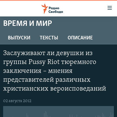
Ссылки
для
упрощенного
ВРЕМЯ И МИР
ПРОГРАММЫ
доступа
ПОДКАСТЫ
ВЫПУСКИ
ТЕКСТЫ
ОПИСАНИЕ
Вернуться
к
АВТОРСКИЕ ПРОЕКТЫ
основному
Заслуживают ли девушки из
ЦИТАТЫ СВОБОДЫ
содержанию
группы Pussy Riot тюремного
Вернутся
МНЕНИЯ
заключения – мнения
к
КУЛЬТУРА
главной
представителей различных
навигации
IDEL.РЕАЛИИ
христианских вероисповеданий
Вернутся
КАВКАЗ.РЕАЛИИ
к
02 августа 2012
СЕВЕР.РЕАЛИИ
поиску
СИБИРЬ.РЕАЛИИ