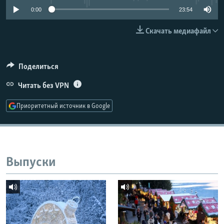
РАСПИСАНИЕ ВЕЩАНИЯ
0:00
23:54
ПОДПИШИТЕСЬ НА РАССЫЛКУ
Скачать медиафайл
СОЦИАЛЬНЫЕ СЕТИ
Поделиться
Читать без VPN
Приоритетный источник в Google
Все сайты РСЕ/РС
Выпуски