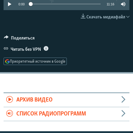
0:00
11:16
РАСПИСАНИЕ ВЕЩАНИЯ
ПОДПИШИТЕСЬ НА РАССЫЛКУ
Скачать медиафайл
СОЦИАЛЬНЫЕ СЕТИ
Поделиться
Читать без VPN
Приоритетный источник в Google
Все сайты РСЕ/РС
АРХИВ ВИДЕО
СПИСОК РАДИОПРОГРАММ