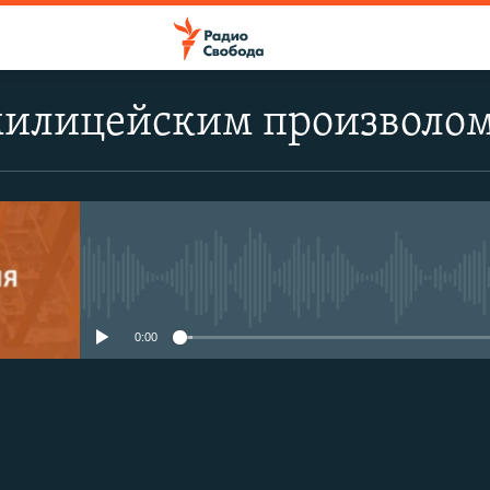
милицейским произволом
No media source currently avail
0:00