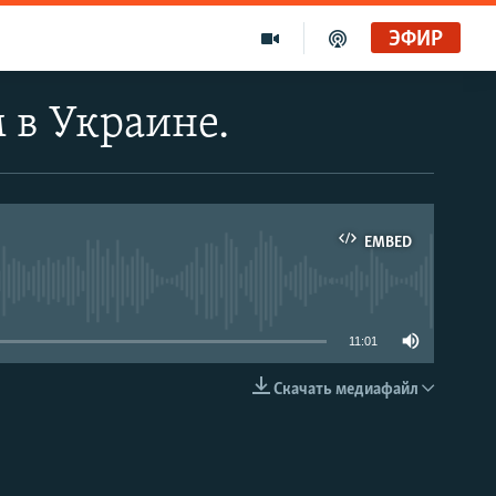
ЭФИР
 в Украине.
EMBED
able
11:01
Скачать медиафайл
EMBED