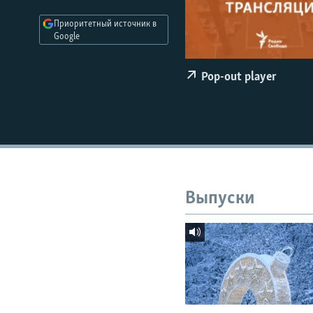
РАСПИСАНИЕ ВЕЩАНИЯ
Приоритетный источник в
ПОДПИШИТЕСЬ НА РАССЫЛКУ
Google
Pop-out player
Выпуски