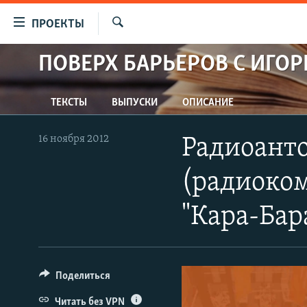
Ссылки
ПРОЕКТЫ
для
Искать
упрощенного
ПОВЕРХ БАРЬЕРОВ С ИГО
ПРОГРАММЫ
доступа
ПОДКАСТЫ
Вернуться
ТЕКСТЫ
ВЫПУСКИ
ОПИСАНИЕ
АВТОРСКИЕ ПРОЕКТЫ
к
основному
ЦИТАТЫ СВОБОДЫ
16 ноября 2012
Радиоанто
содержанию
МНЕНИЯ
Вернутся
(радиоко
КУЛЬТУРА
к
главной
IDEL.РЕАЛИИ
"Кара-Бар
навигации
КАВКАЗ.РЕАЛИИ
Вернутся
к
СЕВЕР.РЕАЛИИ
поиску
Поделиться
СИБИРЬ.РЕАЛИИ
Читать без VPN