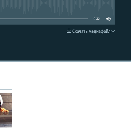
able
9:32
Скачать медиафайл
EMBED