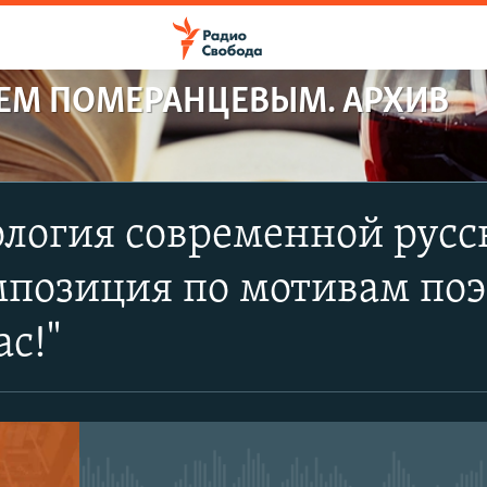
РЕМ ПОМЕРАНЦЕВЫМ. АРХИВ
логия современной русс
мпозиция по мотивам по
ас!"