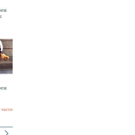
рем
ы
рем
 части