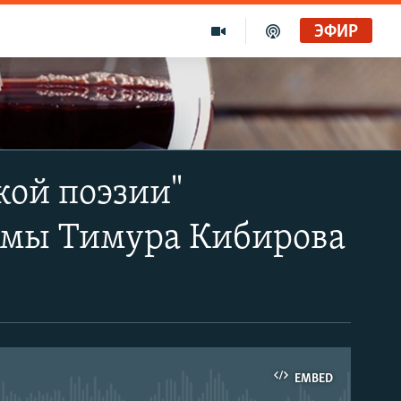
ЭФИР
кой поэзии"
эмы Тимура Кибирова
EMBED