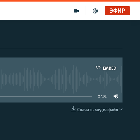
ЭФИР
EMBED
able
27:01
Скачать медиафайл
EMBED