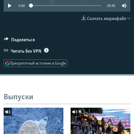
РАСПИСАНИЕ ВЕЩАНИЯ
0:00
25:45
ПОДПИШИТЕСЬ НА РАССЫЛКУ
Скачать медиафайл
СОЦИАЛЬНЫЕ СЕТИ
Поделиться
Читать без VPN
Приоритетный источник в Google
Все сайты РСЕ/РС
Выпуски