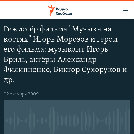
Ссылки
для
упрощенного
Режиссёр фильма "Музыка на
ПРОГРАММЫ
доступа
костях" Игорь Морозов и герои
ПОДКАСТЫ
Вернуться
его фильма: музыкант Игорь
к
АВТОРСКИЕ ПРОЕКТЫ
Бриль, актёры Александр
основному
ЦИТАТЫ СВОБОДЫ
содержанию
Филиппенко, Виктор Сухоруков и
Вернутся
МНЕНИЯ
др.
к
КУЛЬТУРА
главной
02 октября 2009
навигации
IDEL.РЕАЛИИ
Вернутся
КАВКАЗ.РЕАЛИИ
к
СЕВЕР.РЕАЛИИ
поиску
No media source currently available
СИБИРЬ.РЕАЛИИ