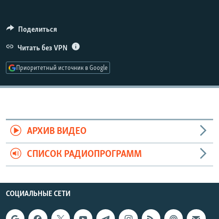
РАСПИСАНИЕ ВЕЩАНИЯ
ПОДПИШИТЕСЬ НА РАССЫЛКУ
Поделиться
Читать без VPN
СОЦИАЛЬНЫЕ СЕТИ
Приоритетный источник в Google
Все сайты РСЕ/РС
АРХИВ ВИДЕО
СПИСОК РАДИОПРОГРАММ
СОЦИАЛЬНЫЕ СЕТИ