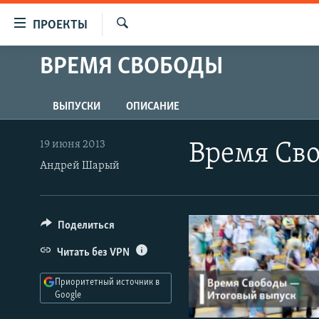
Ссылки
ПРОЕКТЫ
для
Искать
упрощенного
ВРЕМЯ СВОБОДЫ
ПРОГРАММЫ
доступа
ПОДКАСТЫ
Вернуться
ВЫПУСКИ
ОПИСАНИЕ
АВТОРСКИЕ ПРОЕКТЫ
к
основному
ЦИТАТЫ СВОБОДЫ
19 июня 2013
Время Сво
содержанию
Андрей Шарый
МНЕНИЯ
Вернутся
КУЛЬТУРА
к
главной
IDEL.РЕАЛИИ
Поделиться
навигации
КАВКАЗ.РЕАЛИИ
Вернутся
Читать без VPN
к
СЕВЕР.РЕАЛИИ
поиску
Приоритетный источник в
СИБИРЬ.РЕАЛИИ
Google