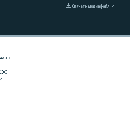
Скачать медиафайл
EMBED
ьман
КОС
и