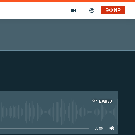
ЭФИР
EMBED
able
55:00