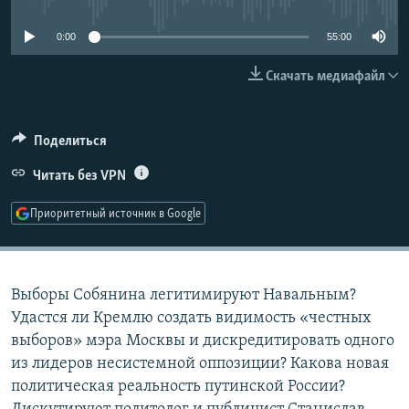
РАСПИСАНИЕ ВЕЩАНИЯ
0:00
55:00
ПОДПИШИТЕСЬ НА РАССЫЛКУ
Скачать медиафайл
СОЦИАЛЬНЫЕ СЕТИ
Поделиться
Читать без VPN
Приоритетный источник в Google
Все сайты РСЕ/РС
Выборы Собянина легитимируют Навальным?
Удастся ли Кремлю создать видимость «честных
выборов» мэра Москвы и дискредитировать одного
из лидеров несистемной оппозиции? Какова новая
политическая реальность путинской России?