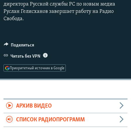
директора Русской службы РС по новым медиа
РАСПИСАНИЕ ВЕЩАНИЯ
Руслан Гелисханов завершает работу на Радио
ПОДПИШИТЕСЬ НА РАССЫЛКУ
Свобода.
СОЦИАЛЬНЫЕ СЕТИ
Поделиться
Читать без VPN
Приоритетный источник в Google
Все сайты РСЕ/РС
АРХИВ ВИДЕО
СПИСОК РАДИОПРОГРАММ