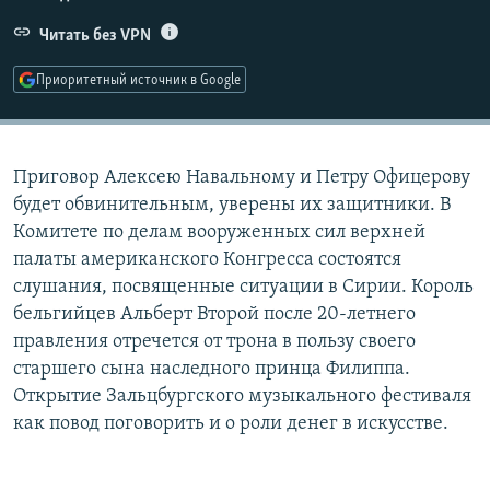
РАСПИСАНИЕ ВЕЩАНИЯ
Читать без VPN
ПОДПИШИТЕСЬ НА РАССЫЛКУ
Приоритетный источник в Google
СОЦИАЛЬНЫЕ СЕТИ
Приговор Алексею Навальному и Петру Офицерову
будет обвинительным, уверены их защитники. В
Комитете по делам вооруженных сил верхней
палаты американского Конгресса состоятся
Все сайты РСЕ/РС
слушания, посвященные ситуации в Сирии. Король
бельгийцев Альберт Второй после 20-летнего
правления отречется от трона в пользу своего
старшего сына наследного принца Филиппа.
Открытие Зальцбургского музыкального фестиваля
как повод поговорить и о роли денег в искусстве.