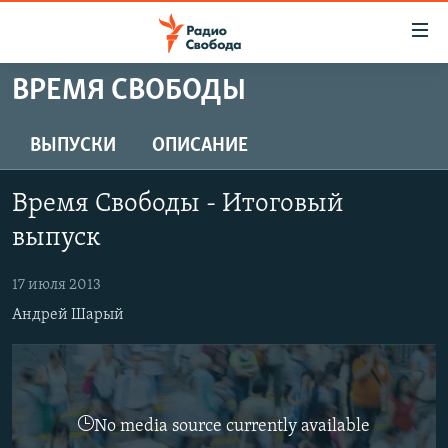
Ссылки
для
упрощенного
ВРЕМЯ СВОБОДЫ
ПРОГРАММЫ
доступа
ПОДКАСТЫ
ВЫПУСКИ
ОПИСАНИЕ
Вернуться
к
АВТОРСКИЕ ПРОЕКТЫ
основному
Время Свободы - Итоговый
ЦИТАТЫ СВОБОДЫ
содержанию
выпуск
Вернутся
МНЕНИЯ
к
17 июля 2013
КУЛЬТУРА
главной
Андрей Шарый
навигации
IDEL.РЕАЛИИ
Вернутся
КАВКАЗ.РЕАЛИИ
к
СЕВЕР.РЕАЛИИ
поиску
No media source currently available
СИБИРЬ.РЕАЛИИ