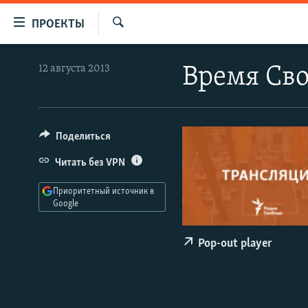
Ссылки
ПРОЕКТЫ
для
Искать
упрощенного
ПРОГРАММЫ
12 августа 2013
Время Сво
доступа
ПОДКАСТЫ
Вернуться
АВТОРСКИЕ ПРОЕКТЫ
к
основному
ЦИТАТЫ СВОБОДЫ
Поделиться
содержанию
МНЕНИЯ
Читать без VPN
Вернутся
КУЛЬТУРА
к
Приоритетный источник в
главной
Google
IDEL.РЕАЛИИ
навигации
КАВКАЗ.РЕАЛИИ
Вернутся
Pop-out player
к
СЕВЕР.РЕАЛИИ
поиску
СИБИРЬ.РЕАЛИИ