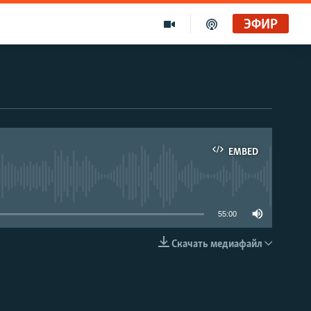
ЭФИР
EMBED
able
55:00
Скачать медиафайл
EMBED