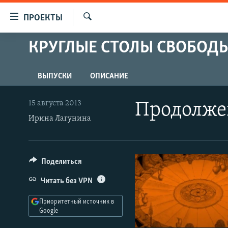
Ссылки
ПРОЕКТЫ
для
Искать
упрощенного
КРУГЛЫЕ СТОЛЫ СВОБОД
ПРОГРАММЫ
доступа
ПОДКАСТЫ
Вернуться
ВЫПУСКИ
ОПИСАНИЕ
АВТОРСКИЕ ПРОЕКТЫ
к
основному
ЦИТАТЫ СВОБОДЫ
15 августа 2013
Продолже
содержанию
МНЕНИЯ
Ирина Лагунина
Вернутся
КУЛЬТУРА
к
главной
IDEL.РЕАЛИИ
Поделиться
навигации
КАВКАЗ.РЕАЛИИ
Вернутся
Читать без VPN
к
СЕВЕР.РЕАЛИИ
поиску
Приоритетный источник в
СИБИРЬ.РЕАЛИИ
Google