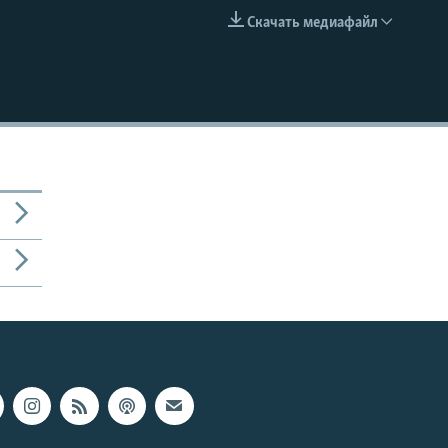
Скачать медиафайл
EMBED