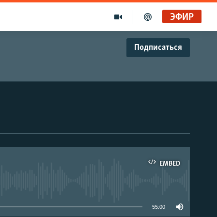
ЭФИР
Подписаться
EMBED
able
55:00