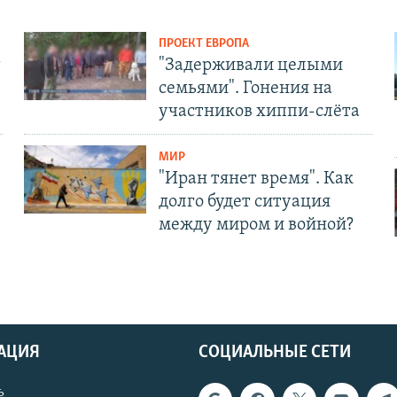
ПРОЕКТ ЕВРОПА
т
"Задерживали целыми
семьями". Гонения на
участников хиппи-слёта
МИР
"Иран тянет время". Как
долго будет ситуация
между миром и войной?
АЦИЯ
СОЦИАЛЬНЫЕ СЕТИ
ь