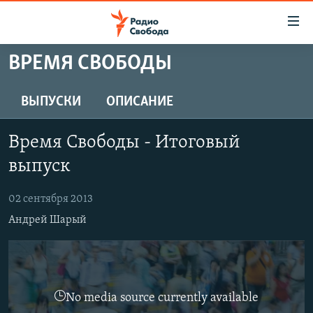
Ссылки
для
упрощенного
ВРЕМЯ СВОБОДЫ
ПРОГРАММЫ
доступа
ПОДКАСТЫ
ВЫПУСКИ
ОПИСАНИЕ
Вернуться
к
АВТОРСКИЕ ПРОЕКТЫ
основному
Время Свободы - Итоговый
ЦИТАТЫ СВОБОДЫ
содержанию
выпуск
Вернутся
МНЕНИЯ
к
02 сентября 2013
КУЛЬТУРА
главной
Андрей Шарый
навигации
IDEL.РЕАЛИИ
Вернутся
КАВКАЗ.РЕАЛИИ
к
СЕВЕР.РЕАЛИИ
поиску
No media source currently available
СИБИРЬ.РЕАЛИИ