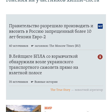
Гонения на участников хиппи-слёта
МИР