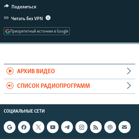
РАСПИСАНИЕ ВЕЩАНИЯ
Поделиться
ПОДПИШИТЕСЬ НА РАССЫЛКУ
Читать без VPN
Приоритетный источник в Google
СОЦИАЛЬНЫЕ СЕТИ
АРХИВ ВИДЕО
Все сайты РСЕ/РС
СПИСОК РАДИОПРОГРАММ
СОЦИАЛЬНЫЕ СЕТИ