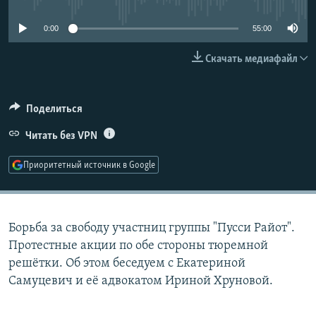
РАСПИСАНИЕ ВЕЩАНИЯ
0:00
55:00
ПОДПИШИТЕСЬ НА РАССЫЛКУ
Скачать медиафайл
СОЦИАЛЬНЫЕ СЕТИ
Поделиться
Читать без VPN
Приоритетный источник в Google
Все сайты РСЕ/РС
Борьба за свободу участниц группы "Пусси Райот".
Протестные акции по обе стороны тюремной
решётки. Об этом беседуем с Екатериной
Самуцевич и её адвокатом Ириной Хруновой.