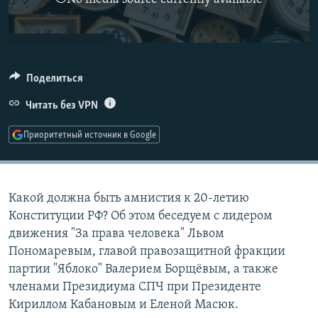
РАСПИСАНИЕ ВЕЩАНИЯ
ПОДПИШИТЕСЬ НА РАССЫЛКУ
СОЦИАЛЬНЫЕ СЕТИ
Поделиться
Читать без VPN
Приоритетный источник в Google
Все сайты РСЕ/РС
Какой должна быть амнистия к 20-летию
Конституции РФ? Об этом беседуем с лидером
движения "За права человека" Львом
Пономаревым, главой правозащитной фракции
партии "Яблоко" Валерием Борщёвым, а также
членами Президиума СПЧ при Президенте
Кириллом Кабановым и Еленой Масюк.