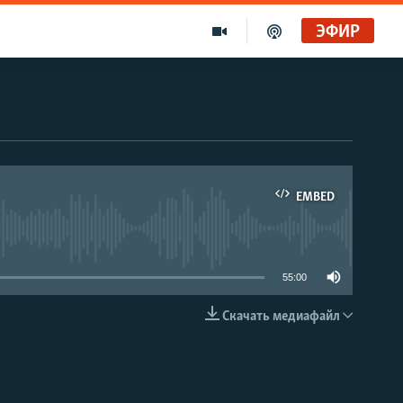
ЭФИР
EMBED
able
55:00
Скачать медиафайл
EMBED