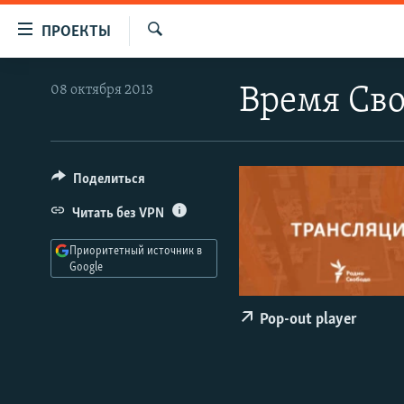
Ссылки
ПРОЕКТЫ
для
Искать
упрощенного
ПРОГРАММЫ
08 октября 2013
Время Сво
доступа
ПОДКАСТЫ
Вернуться
АВТОРСКИЕ ПРОЕКТЫ
к
основному
ЦИТАТЫ СВОБОДЫ
Поделиться
содержанию
МНЕНИЯ
Читать без VPN
Вернутся
КУЛЬТУРА
к
Приоритетный источник в
главной
Google
IDEL.РЕАЛИИ
навигации
КАВКАЗ.РЕАЛИИ
Вернутся
Pop-out player
к
СЕВЕР.РЕАЛИИ
поиску
СИБИРЬ.РЕАЛИИ