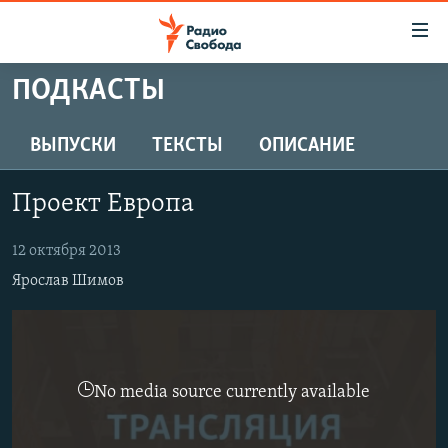
Ссылки
для
упрощенного
ПОДКАСТЫ
ПРОГРАММЫ
доступа
ПОДКАСТЫ
ВЫПУСКИ
ТЕКСТЫ
ОПИСАНИЕ
Вернуться
к
АВТОРСКИЕ ПРОЕКТЫ
основному
Проект Европа
ЦИТАТЫ СВОБОДЫ
содержанию
Вернутся
МНЕНИЯ
12 октября 2013
к
Ярослав Шимов
КУЛЬТУРА
главной
навигации
IDEL.РЕАЛИИ
Вернутся
КАВКАЗ.РЕАЛИИ
к
No media source currently available
СЕВЕР.РЕАЛИИ
поиску
СИБИРЬ.РЕАЛИИ