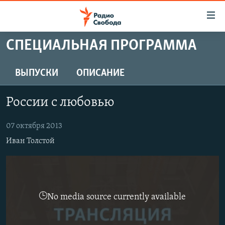
Ссылки
для
упрощенного
СПЕЦИАЛЬНАЯ ПРОГРАММА
ПРОГРАММЫ
доступа
ПОДКАСТЫ
ВЫПУСКИ
ОПИСАНИЕ
Вернуться
к
АВТОРСКИЕ ПРОЕКТЫ
основному
России с любовью
ЦИТАТЫ СВОБОДЫ
содержанию
Вернутся
МНЕНИЯ
07 октября 2013
к
Иван Толстой
КУЛЬТУРА
главной
навигации
IDEL.РЕАЛИИ
Вернутся
КАВКАЗ.РЕАЛИИ
к
No media source currently available
СЕВЕР.РЕАЛИИ
поиску
СИБИРЬ.РЕАЛИИ