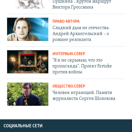
Пушкина". Крутой маршрут
Виктора Гроссмана
ПРАВО АВТОРА
Сладкий дым не отечества.
Андрей Архангельский – о
романе релоканта
ИНТЕРВЬЮ.СЕВЕР
"Я и не скрываю, что это
пропаганда". Проект Fertoke
против войны
ОБЩЕСТВО.СЕВЕР
Человек играющий. Памяти
журналиста Сергея Шолохова
СОЦИАЛЬНЫЕ СЕТИ