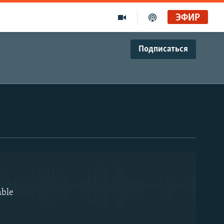
ЭФИР
Подписаться
EMBED
able