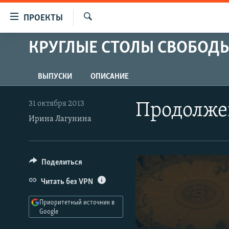
Ссылки
ПРОЕКТЫ
для
Искать
упрощенного
КРУГЛЫЕ СТОЛЫ СВОБОД
ПРОГРАММЫ
доступа
ПОДКАСТЫ
Вернуться
ВЫПУСКИ
ОПИСАНИЕ
АВТОРСКИЕ ПРОЕКТЫ
к
основному
ЦИТАТЫ СВОБОДЫ
31 октября 2013
Продолже
содержанию
МНЕНИЯ
Ирина Лагунина
Вернутся
КУЛЬТУРА
к
главной
IDEL.РЕАЛИИ
Поделиться
навигации
КАВКАЗ.РЕАЛИИ
Вернутся
Читать без VPN
к
СЕВЕР.РЕАЛИИ
поиску
Приоритетный источник в
СИБИРЬ.РЕАЛИИ
Google