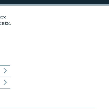
ого
ценки,