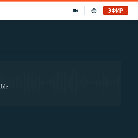
ЭФИР
EMBED
able
EMBED