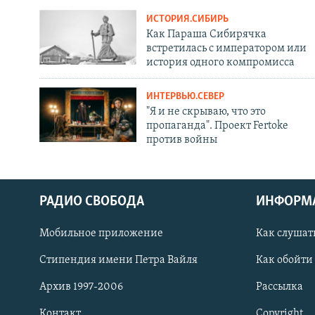
ИСТОРИЯ.СИБИРЬ
Как Параша Сибирячка
встретилась с императором или
история одного компромисса
ИНТЕРВЬЮ.СЕВЕР
"Я и не скрываю, что это
пропаганда". Проект Fertoke
против войны
РАДИО СВОБОДА
ИНФОРМ
Мобильное приложение
Как слушат
СОЦИАЛЬНЫЕ СЕТИ
Стипендия имени Петра Вайля
Как обойти
Архив 1997-2006
Рассылка
Контакт
Copyright