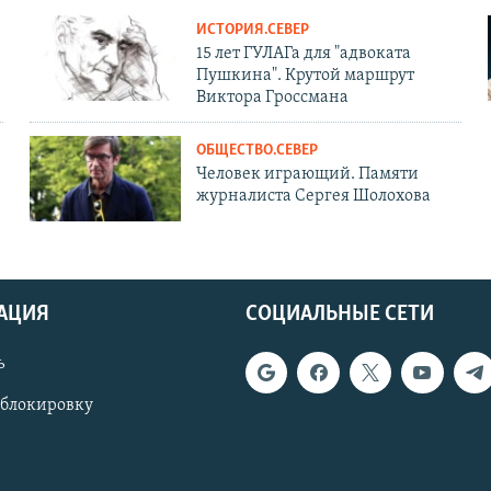
ИСТОРИЯ.СЕВЕР
15 лет ГУЛАГа для "адвоката
Пушкина". Крутой маршрут
Виктора Гроссмана
ОБЩЕСТВО.СЕВЕР
Человек играющий. Памяти
журналиста Сергея Шолохова
АЦИЯ
СОЦИАЛЬНЫЕ СЕТИ
ь
 блокировку