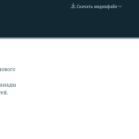
Скачать медиафайл
EMBED
нового
Канады
тей.