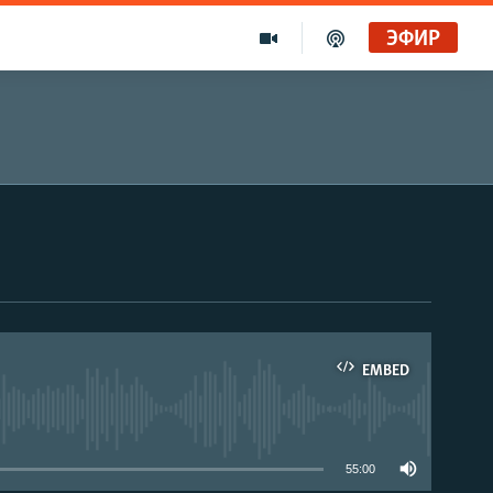
ЭФИР
EMBED
able
55:00