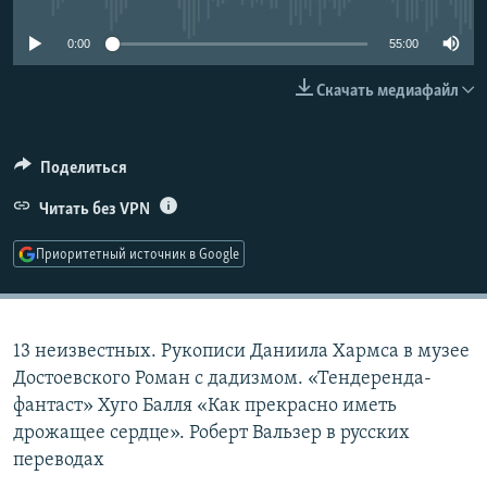
РАСПИСАНИЕ ВЕЩАНИЯ
0:00
55:00
ПОДПИШИТЕСЬ НА РАССЫЛКУ
Скачать медиафайл
СОЦИАЛЬНЫЕ СЕТИ
Поделиться
Читать без VPN
Приоритетный источник в Google
Все сайты РСЕ/РС
13 неизвестных. Рукописи Даниила Хармса в музее
Достоевского Роман с дадизмом. «Тендеренда-
фантаст» Хуго Балля «Как прекрасно иметь
дрожащее сердце». Роберт Вальзер в русских
переводах