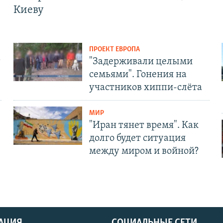
Киеву
ПРОЕКТ ЕВРОПА
т
"Задерживали целыми
семьями". Гонения на
участников хиппи-слёта
МИР
"Иран тянет время". Как
долго будет ситуация
между миром и войной?
АЦИЯ
СОЦИАЛЬНЫЕ СЕТИ