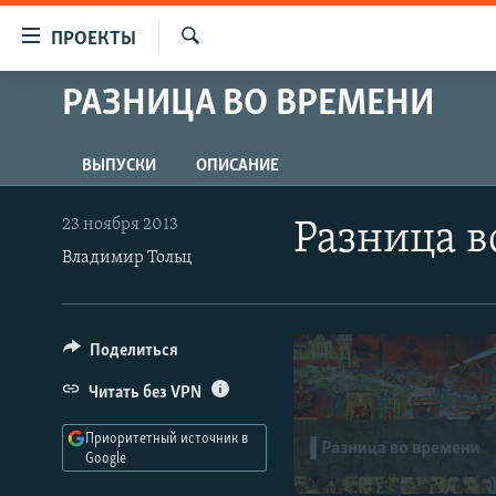
Ссылки
ПРОЕКТЫ
для
Искать
упрощенного
РАЗНИЦА ВО ВРЕМЕНИ
ПРОГРАММЫ
доступа
ПОДКАСТЫ
Вернуться
ВЫПУСКИ
ОПИСАНИЕ
АВТОРСКИЕ ПРОЕКТЫ
к
основному
ЦИТАТЫ СВОБОДЫ
23 ноября 2013
Разница в
содержанию
Владимир Тольц
МНЕНИЯ
Вернутся
КУЛЬТУРА
к
главной
IDEL.РЕАЛИИ
Поделиться
навигации
КАВКАЗ.РЕАЛИИ
Вернутся
Читать без VPN
к
СЕВЕР.РЕАЛИИ
поиску
Приоритетный источник в
СИБИРЬ.РЕАЛИИ
Google