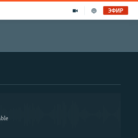
ЭФИР
EMBED
able