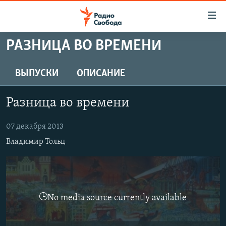
Ссылки
для
упрощенного
РАЗНИЦА ВО ВРЕМЕНИ
ПРОГРАММЫ
доступа
ПОДКАСТЫ
ВЫПУСКИ
ОПИСАНИЕ
Вернуться
к
АВТОРСКИЕ ПРОЕКТЫ
основному
Разница во времени
ЦИТАТЫ СВОБОДЫ
содержанию
Вернутся
МНЕНИЯ
07 декабря 2013
к
Владимир Тольц
КУЛЬТУРА
главной
навигации
IDEL.РЕАЛИИ
Вернутся
КАВКАЗ.РЕАЛИИ
к
No media source currently available
СЕВЕР.РЕАЛИИ
поиску
СИБИРЬ.РЕАЛИИ