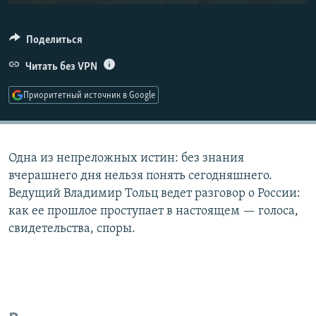
РАСПИСАНИЕ ВЕЩАНИЯ
ПОДПИШИТЕСЬ НА РАССЫЛКУ
Поделиться
Читать без VPN
СОЦИАЛЬНЫЕ СЕТИ
Приоритетный источник в Google
Одна из непреложных истин: без знания
Все сайты РСЕ/РС
вчерашнего дня нельзя понять сегодняшнего.
Ведущий Владимир Тольц ведет разговор о России:
как ее прошлое проступает в настоящем — голоса,
свидетельства, споры.