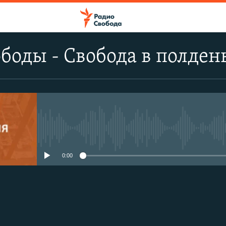
боды - Свобода в полден
No media source currently avail
0:00