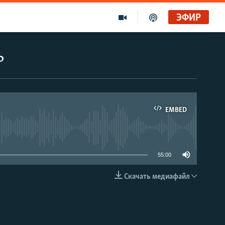
ЭФИР
ь
EMBED
able
55:00
Скачать медиафайл
EMBED