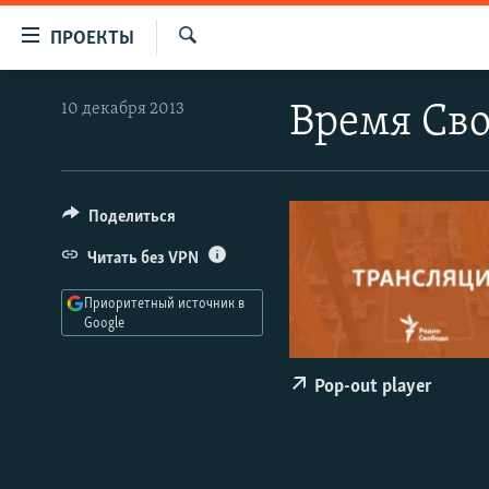
Ссылки
ПРОЕКТЫ
для
Искать
упрощенного
ПРОГРАММЫ
10 декабря 2013
Время Сво
доступа
ПОДКАСТЫ
Вернуться
АВТОРСКИЕ ПРОЕКТЫ
к
основному
ЦИТАТЫ СВОБОДЫ
Поделиться
содержанию
МНЕНИЯ
Читать без VPN
Вернутся
КУЛЬТУРА
к
Приоритетный источник в
главной
Google
IDEL.РЕАЛИИ
навигации
КАВКАЗ.РЕАЛИИ
Вернутся
Pop-out player
к
СЕВЕР.РЕАЛИИ
поиску
СИБИРЬ.РЕАЛИИ