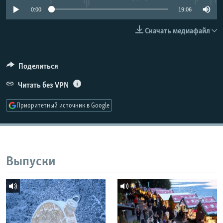
РАСПИСАНИЕ ВЕЩАНИЯ
0:00
19:06
ПОДПИШИТЕСЬ НА РАССЫЛКУ
Скачать медиафайл
СОЦИАЛЬНЫЕ СЕТИ
Поделиться
Читать без VPN
Приоритетный источник в Google
Все сайты РСЕ/РС
Выпуски