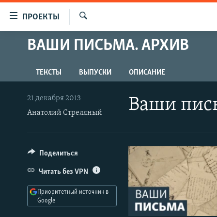
Ссылки
ПРОЕКТЫ
для
Искать
упрощенного
ВАШИ ПИСЬМА. АРХИВ
ПРОГРАММЫ
доступа
ПОДКАСТЫ
Вернуться
ТЕКСТЫ
ВЫПУСКИ
ОПИСАНИЕ
АВТОРСКИЕ ПРОЕКТЫ
к
основному
ЦИТАТЫ СВОБОДЫ
21 декабря 2013
Ваши пис
содержанию
Анатолий Стреляный
МНЕНИЯ
Вернутся
КУЛЬТУРА
к
главной
IDEL.РЕАЛИИ
Поделиться
навигации
КАВКАЗ.РЕАЛИИ
Вернутся
Читать без VPN
к
СЕВЕР.РЕАЛИИ
поиску
Приоритетный источник в
СИБИРЬ.РЕАЛИИ
Google