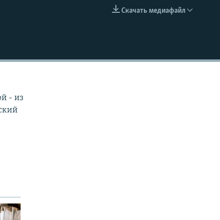
Скачать медиафайл
EMBED
й - из
тский