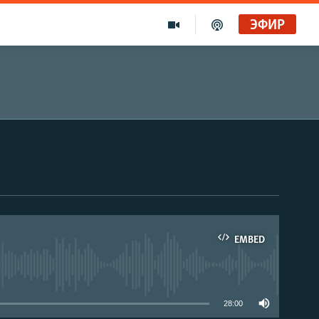
ЭФИР
EMBED
able
28:00