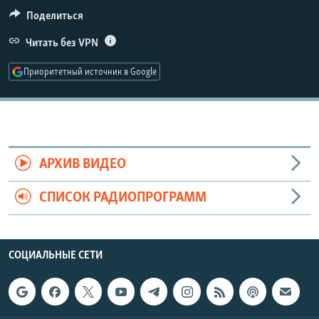
РАСПИСАНИЕ ВЕЩАНИЯ
Поделиться
ПОДПИШИТЕСЬ НА РАССЫЛКУ
Читать без VPN
Приоритетный источник в Google
СОЦИАЛЬНЫЕ СЕТИ
АРХИВ ВИДЕО
Все сайты РСЕ/РС
СПИСОК РАДИОПРОГРАММ
СОЦИАЛЬНЫЕ СЕТИ