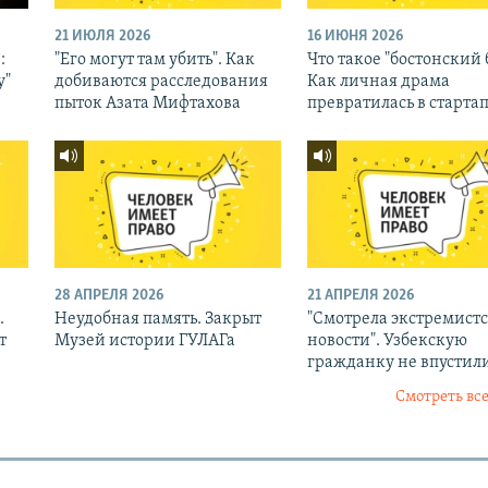
21 ИЮЛЯ 2026
16 ИЮНЯ 2026
:
"Его могут там убить". Как
Что такое "бостонский 
у"
добиваются расследования
Как личная драма
пыток Азата Мифтахова
превратилась в старта
28 АПРЕЛЯ 2026
21 АПРЕЛЯ 2026
.
Неудобная память. Закрыт
"Смотрела экстремист
т
Музей истории ГУЛАГа
новости". Узбекскую
гражданку не впустили
Смотреть все