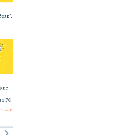
брак".
п
ские
 в РФ
 части