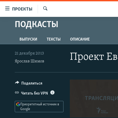
Ссылки
ПРОЕКТЫ
для
Искать
упрощенного
ПОДКАСТЫ
ПРОГРАММЫ
доступа
ПОДКАСТЫ
Вернуться
ВЫПУСКИ
ТЕКСТЫ
ОПИСАНИЕ
АВТОРСКИЕ ПРОЕКТЫ
к
основному
ЦИТАТЫ СВОБОДЫ
21 декабря 2013
Проект Е
содержанию
Ярослав Шимов
МНЕНИЯ
Вернутся
КУЛЬТУРА
к
главной
IDEL.РЕАЛИИ
Поделиться
навигации
КАВКАЗ.РЕАЛИИ
Вернутся
Читать без VPN
к
СЕВЕР.РЕАЛИИ
поиску
Приоритетный источник в
СИБИРЬ.РЕАЛИИ
Google