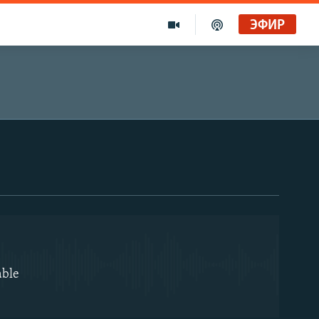
ЭФИР
Голоса и темы XX века на архивных пленках. Время гостей. Владислав Белов, директор Центра германских исследований Института Европы
Радио Свобода
EMBED
"Убить нормальную экономику – это убить страну"
Радио Свобода Live
able