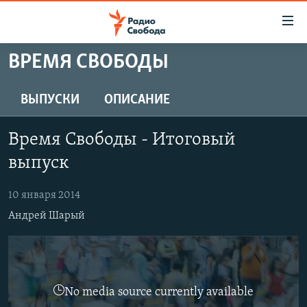
Ссылки
для
упрощенного
ВРЕМЯ СВОБОДЫ
ПРОГРАММЫ
доступа
ПОДКАСТЫ
ВЫПУСКИ
ОПИСАНИЕ
Вернуться
к
АВТОРСКИЕ ПРОЕКТЫ
основному
Время Свободы - Итоговый
ЦИТАТЫ СВОБОДЫ
содержанию
выпуск
Вернутся
МНЕНИЯ
к
10 января 2014
КУЛЬТУРА
главной
Андрей Шарый
навигации
IDEL.РЕАЛИИ
Вернутся
КАВКАЗ.РЕАЛИИ
к
СЕВЕР.РЕАЛИИ
поиску
No media source currently available
СИБИРЬ.РЕАЛИИ