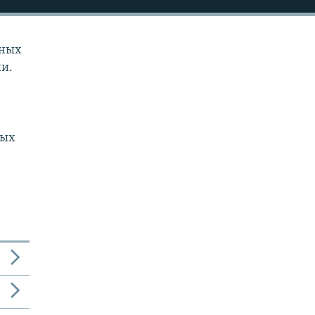
зных
ии.
ных