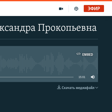
ЭФИР
ександра Прокопьевна
EMBED
able
15:01
Скачать медиафайл
EMBED