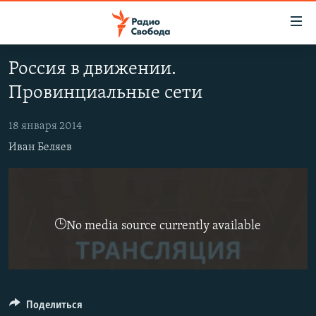
Ссылки
для
упрощенного
Россия в движении.
ПРОГРАММЫ
доступа
Провинциальные сети
ПОДКАСТЫ
Вернуться
к
АВТОРСКИЕ ПРОЕКТЫ
18 января 2014
основному
Иван Беляев
ЦИТАТЫ СВОБОДЫ
содержанию
Вернутся
МНЕНИЯ
к
КУЛЬТУРА
главной
No media source currently available
навигации
IDEL.РЕАЛИИ
Вернутся
КАВКАЗ.РЕАЛИИ
к
СЕВЕР.РЕАЛИИ
поиску
СИБИРЬ.РЕАЛИИ
Поделиться