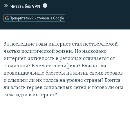
РАСПИСАНИЕ ВЕЩАНИЯ
Читать без VPN
ПОДПИШИТЕСЬ НА РАССЫЛКУ
Приоритетный источник в Google
СОЦИАЛЬНЫЕ СЕТИ
За последние годы интернет стал неотъемлемой
частью политической жизни. Но насколько
интернет-активность в регионах отличается от
столичной? В чем ее специфика? Влияют ли
Все сайты РСЕ/РС
провинциальные блогеры на жизнь своих городов
и слышны ли их голоса на уровне страны? Боится
ли власть героев социальных сетей и готова ли она
сама идти в интернет?