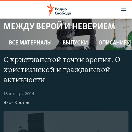
Ссылки
для
упрощенного
МЕЖДУ ВЕРОЙ И НЕВЕРИЕМ
ПРОГРАММЫ
доступа
ПОДКАСТЫ
ВСЕ МАТЕРИАЛЫ
ВЫПУСКИ
ОПИСАНИЕ
Вернуться
к
АВТОРСКИЕ ПРОЕКТЫ
основному
С христианской точки зрения. О
ЦИТАТЫ СВОБОДЫ
содержанию
христианской и гражданской
Вернутся
МНЕНИЯ
активности
к
КУЛЬТУРА
главной
18 января 2014
навигации
IDEL.РЕАЛИИ
Вернутся
Яков Кротов
КАВКАЗ.РЕАЛИИ
к
СЕВЕР.РЕАЛИИ
поиску
СИБИРЬ.РЕАЛИИ