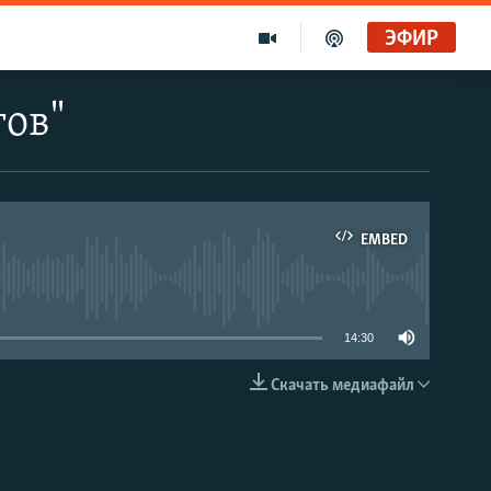
ЭФИР
гов"
EMBED
able
14:30
Скачать медиафайл
EMBED