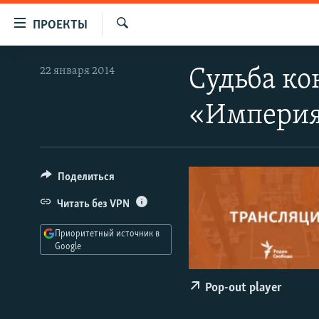
Ссылки
ПРОЕКТЫ
для
Искать
упрощенного
ПРОГРАММЫ
22 января 2014
Судьба ко
доступа
ПОДКАСТЫ
Вернуться
«Импери
АВТОРСКИЕ ПРОЕКТЫ
к
основному
ЦИТАТЫ СВОБОДЫ
содержанию
МНЕНИЯ
Вернутся
Поделиться
КУЛЬТУРА
к
Читать без VPN
главной
IDEL.РЕАЛИИ
навигации
Приоритетный источник в
КАВКАЗ.РЕАЛИИ
Вернутся
Google
к
СЕВЕР.РЕАЛИИ
поиску
Pop-out player
СИБИРЬ.РЕАЛИИ