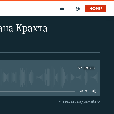
ЭФИР
ана Крахта
EMBED
able
20:59
Скачать медиафайл
EMBED