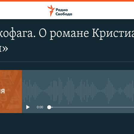
кофага. О романе Кристи
я»
No media source currently avail
0:00