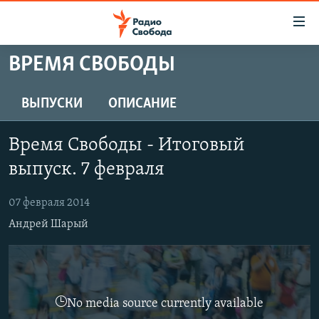
Ссылки
для
упрощенного
ВРЕМЯ СВОБОДЫ
ПРОГРАММЫ
доступа
ПОДКАСТЫ
ВЫПУСКИ
ОПИСАНИЕ
Вернуться
к
АВТОРСКИЕ ПРОЕКТЫ
основному
Время Свободы - Итоговый
ЦИТАТЫ СВОБОДЫ
содержанию
выпуск. 7 февраля
Вернутся
МНЕНИЯ
к
07 февраля 2014
КУЛЬТУРА
главной
Андрей Шарый
навигации
IDEL.РЕАЛИИ
Вернутся
КАВКАЗ.РЕАЛИИ
к
СЕВЕР.РЕАЛИИ
поиску
No media source currently available
СИБИРЬ.РЕАЛИИ