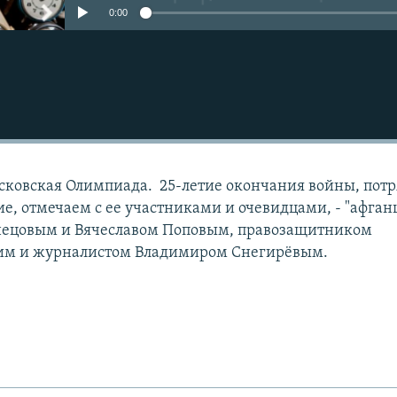
0:00
сковская Олимпиада. 25-летие окончания войны, пот
, отмечаем с ее участниками и очевидцами, - "афган
нецовым и Вячеславом Поповым, правозащитником
им и журналистом Владимиром Снегирёвым.