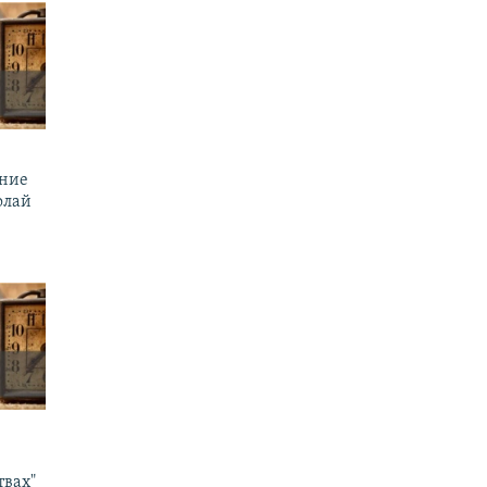
ение
олай
твах"