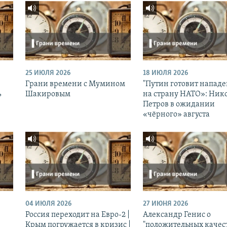
25 ИЮЛЯ 2026
18 ИЮЛЯ 2026
Грани времени с Мумином
"Путин готовит напад
ь
Шакировым
на страну НАТО»: Ник
Петров в ожидании
«чёрного» августа
04 ИЮЛЯ 2026
27 ИЮНЯ 2026
Россия переходит на Евро-2 |
Александр Генис о
Крым погружается в кризис |
"положительных качес