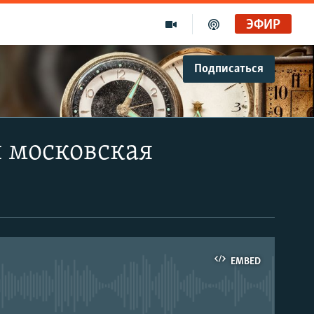
ЭФИР
Подписаться
и московская
EMBED
able