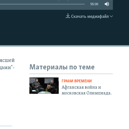
55:00
Скачать медиафайл
EMBED
рясшей
Материалы по теме
цами"-
ГРАНИ ВРЕМЕНИ
Афганская война и
московская Олимпиада.