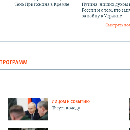
Тень Пригожина в Кремле
Путина, нищих духом 
России и о том, кто зап
за войну в Украине
Смотреть все
ОПРОГРАММ
ЛИЦОМ К СОБЫТИЮ
Тасует колоду