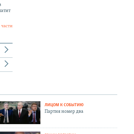
в
латит
 части
ЛИЦОМ К СОБЫТИЮ
Партия номер два