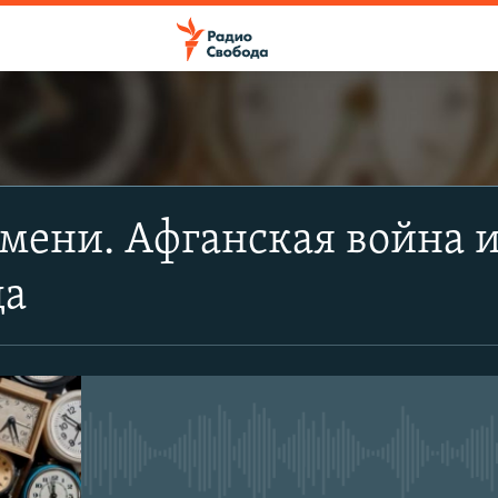
ПОДПИСАТЬСЯ
мени. Афганская война 
Apple Podcasts
да
Spotify
CastBox
No media source currently avail
Подписаться