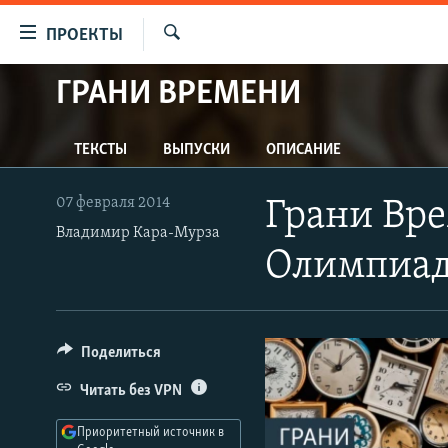
Ссылки
ПРОЕКТЫ
для
Искать
упрощенного
ГРАНИ ВРЕМЕНИ
ПРОГРАММЫ
доступа
ПОДКАСТЫ
Вернуться
ТЕКСТЫ
ВЫПУСКИ
ОПИСАНИЕ
АВТОРСКИЕ ПРОЕКТЫ
к
основному
ЦИТАТЫ СВОБОДЫ
07 февраля 2014
Грани Вре
содержанию
МНЕНИЯ
Владимир Кара-Мурза
Вернутся
Олимпиа
КУЛЬТУРА
к
главной
IDEL.РЕАЛИИ
навигации
КАВКАЗ.РЕАЛИИ
Вернутся
Поделиться
к
СЕВЕР.РЕАЛИИ
Читать без VPN
поиску
СИБИРЬ.РЕАЛИИ
Приоритетный источник в