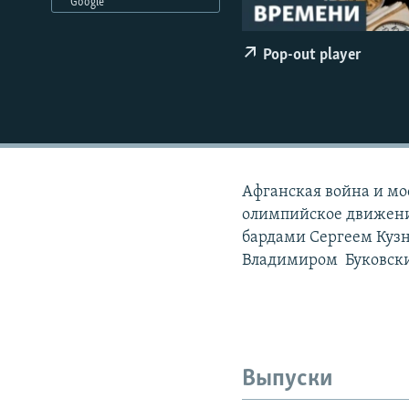
РАСПИСАНИЕ ВЕЩАНИЯ
Google
ПОДПИШИТЕСЬ НА РАССЫЛКУ
Pop-out player
Афганская война и мо
олимпийское движение
бардами Сергеем Куз
Владимиром Буковск
Выпуски