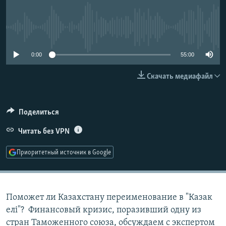
РАСПИСАНИЕ ВЕЩАНИЯ
ПОДПИШИТЕСЬ НА РАССЫЛКУ
No media source currently available
СОЦИАЛЬНЫЕ СЕТИ
0:00
55:00
Скачать медиафайл
Поделиться
Все сайты РСЕ/РС
Читать без VPN
Приоритетный источник в Google
Поможет ли Казахстану переименование в "Казак
елi"? Финансовый кризис, поразивший одну из
стран Таможенного союза, обсуждаем с экспертом