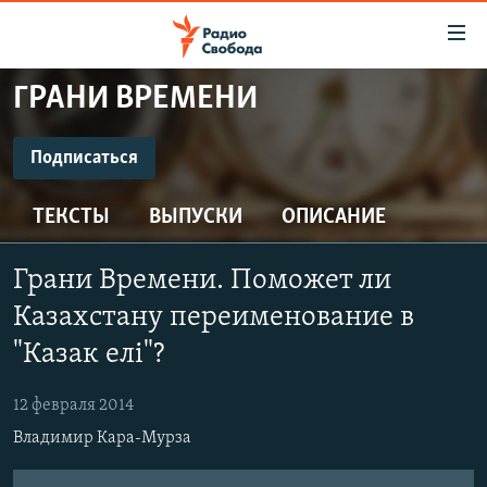
Ссылки
для
упрощенного
ГРАНИ ВРЕМЕНИ
ПРОГРАММЫ
доступа
ПОДКАСТЫ
Подписаться
Вернуться
к
ПОДПИСАТЬСЯ
АВТОРСКИЕ ПРОЕКТЫ
основному
ТЕКСТЫ
ВЫПУСКИ
ОПИСАНИЕ
ЦИТАТЫ СВОБОДЫ
содержанию
Spotify
Вернутся
МНЕНИЯ
Грани Времени. Поможет ли
к
КУЛЬТУРА
Казахстану переименование в
главной
CastBox
навигации
IDEL.РЕАЛИИ
"Казак елi"?
Вернутся
КАВКАЗ.РЕАЛИИ
Подписаться
к
12 февраля 2014
СЕВЕР.РЕАЛИИ
поиску
Владимир Кара-Мурза
СИБИРЬ.РЕАЛИИ