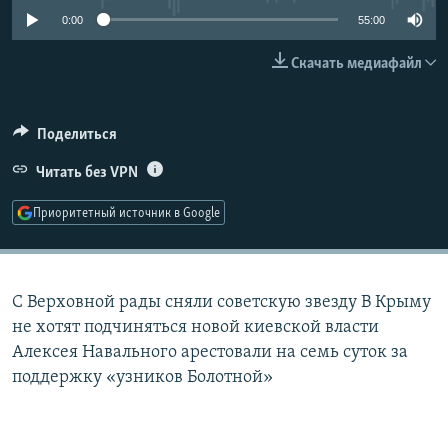
РАСПИСАНИЕ ВЕЩАНИЯ
0:00
55:00
ПОДПИШИТЕСЬ НА РАССЫЛКУ
Скачать медиафайл
СОЦИАЛЬНЫЕ СЕТИ
Поделиться
Читать без VPN
Приоритетный источник в Google
Все сайты РСЕ/РС
С Верховной рады сняли советскую звезду В Крыму
не хотят подчиняться новой киевской власти
Алексея Навального арестовали на семь суток за
поддержку «узников Болотной»