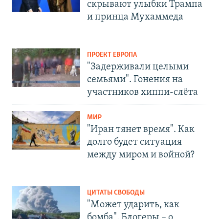
скрывают улыбки Трампа
и принца Мухаммеда
ПРОЕКТ ЕВРОПА
"Задерживали целыми
семьями". Гонения на
участников хиппи-слёта
МИР
"Иран тянет время". Как
долго будет ситуация
между миром и войной?
ЦИТАТЫ СВОБОДЫ
"Может ударить, как
бомба". Блогеры – о