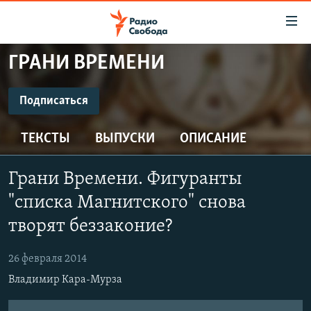
Ссылки
для
упрощенного
ГРАНИ ВРЕМЕНИ
ПРОГРАММЫ
доступа
ПОДКАСТЫ
Подписаться
Вернуться
к
ПОДПИСАТЬСЯ
АВТОРСКИЕ ПРОЕКТЫ
основному
ТЕКСТЫ
ВЫПУСКИ
ОПИСАНИЕ
ЦИТАТЫ СВОБОДЫ
содержанию
Spotify
Вернутся
МНЕНИЯ
Грани Времени. Фигуранты
к
КУЛЬТУРА
"списка Магнитского" снова
главной
CastBox
навигации
IDEL.РЕАЛИИ
творят беззаконие?
Вернутся
КАВКАЗ.РЕАЛИИ
Подписаться
к
26 февраля 2014
СЕВЕР.РЕАЛИИ
поиску
Владимир Кара-Мурза
СИБИРЬ.РЕАЛИИ