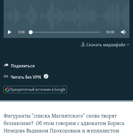
РАСПИСАНИЕ ВЕЩАНИЯ
ПОДПИШИТЕСЬ НА РАССЫЛКУ
No media source currently available
СОЦИАЛЬНЫЕ СЕТИ
0:00
55:00
Скачать медиафайл
Поделиться
Все сайты РСЕ/РС
Читать без VPN
Приоритетный источник в Google
Фигуранты "списка Магнитского" снова творят
беззаконие? Об этом говорим с адвокатом Бориса
Немцова Вадимом Прохоровым и журналистом