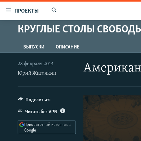
Ссылки
ПРОЕКТЫ
для
Искать
упрощенного
КРУГЛЫЕ СТОЛЫ СВОБОД
ПРОГРАММЫ
доступа
ПОДКАСТЫ
Вернуться
ВЫПУСКИ
ОПИСАНИЕ
АВТОРСКИЕ ПРОЕКТЫ
к
основному
ЦИТАТЫ СВОБОДЫ
28 февраля 2014
Американ
содержанию
МНЕНИЯ
Юрий Жигалкин
Вернутся
КУЛЬТУРА
к
главной
IDEL.РЕАЛИИ
Поделиться
навигации
КАВКАЗ.РЕАЛИИ
Вернутся
Читать без VPN
к
СЕВЕР.РЕАЛИИ
поиску
Приоритетный источник в
СИБИРЬ.РЕАЛИИ
Google