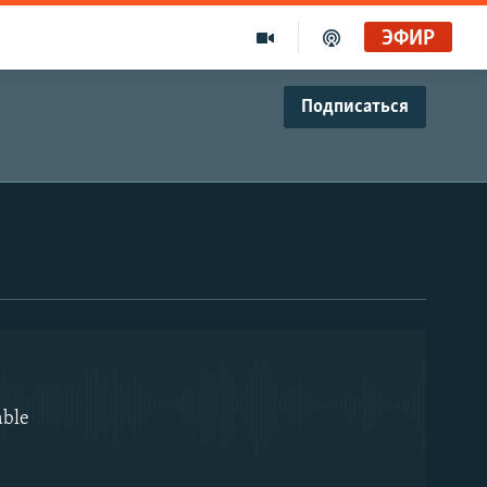
ЭФИР
Подписаться
EMBED
able